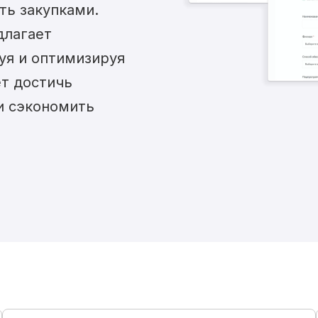
ть закупками.
длагает
уя и оптимизируя
т достичь
и сэкономить