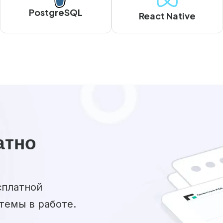
PostgreSQL
React Native
атно
сплатной
темы в работе.